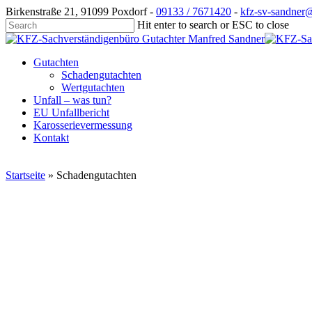
Skip
Birkenstraße 21, 91099 Poxdorf -
09133 / 7671420
-
kfz-sv-sandner
to
Hit enter to search or ESC to close
main
Close
content
Search
Menu
Gutachten
Schadengutachten
Wertgutachten
Unfall – was tun?
EU Unfallbericht
Karosserievermessung
Kontakt
Startseite
»
Schadengutachten