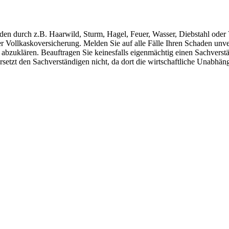
n durch z.B. Haarwild, Sturm, Hagel, Feuer, Wasser, Diebstahl oder Va
er Vollkaskoversicherung. Melden Sie auf alle Fälle Ihren Schaden unv
 abzuklären. Beauftragen Sie keinesfalls eigenmächtig einen Sachverst
ersetzt den Sachverständigen nicht, da dort die wirtschaftliche Unabh