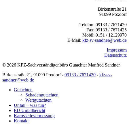
Birkenstraße 21
91099 Poxdorf
Telefon: 09133 / 7671420
Fax: 09133 / 7671425
Mobil: 0151 / 12129970
E-Mail:
kfz-sv-sandner@web.de
Impressum
Datenschutz
© 2026 KFZ-Sachverständigenbüro Gutachter Manfred Sandner.
Close
Birkenstraße 21, 91099 Poxdorf -
09133 / 7671420
-
kfz-sv-
Menu
sandner@web.de
Gutachten
Schadengutachten
Wertgutachten
Unfall – was tun?
EU Unfallbericht
Karosserievermessung
Kontakt