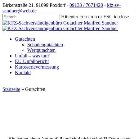
Skip
Birkenstraße 21, 91099 Poxdorf -
09133 / 7671420
-
kfz-sv-
to
sandner@web.de
main
Hit enter to search or ESC to close
content
Close
Search
Menu
Gutachten
Schadengutachten
Wertgutachten
Unfall – was tun?
EU Unfallbericht
Karosserievermessung
Kontakt
Startseite
»
Gutachten
Sie hatten einen Autounfall und sind nicht schuld? Dann ist es